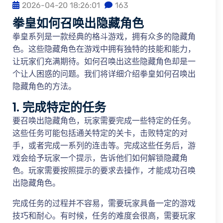
2026-04-20 18:26:01
163
拳皇如何召唤出隐藏角色
拳皇系列是一款经典的格斗游戏，拥有众多的隐藏角
色。这些隐藏角色在游戏中拥有独特的技能和能力，
让玩家们充满期待。如何召唤出这些隐藏角色却是一
个让人困惑的问题。我们将详细介绍拳皇如何召唤出
隐藏角色的方法。
1. 完成特定的任务
要召唤出隐藏角色，玩家需要完成一些特定的任务。
这些任务可能包括通关特定的关卡，击败特定的对
手，或者完成一系列的连击等。完成这些任务后，游
戏会给予玩家一个提示，告诉他们如何解锁隐藏角
色。玩家需要按照提示的要求去操作，才能成功召唤
出隐藏角色。
完成任务的过程并不容易，需要玩家具备一定的游戏
技巧和耐心。有时候，任务的难度会很高，需要玩家