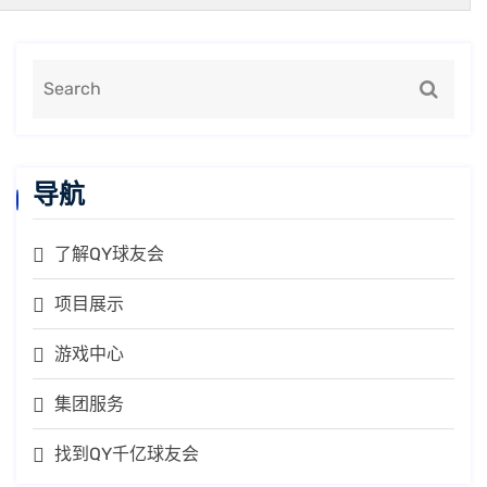
导航
了解QY球友会
项目展示
游戏中心
集团服务
找到QY千亿球友会