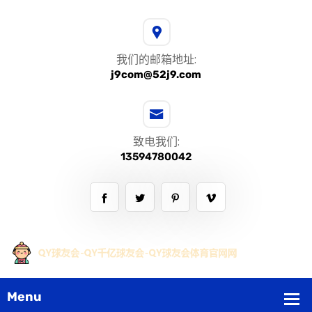
我们的邮箱地址:
j9com@52j9.com
致电我们:
13594780042