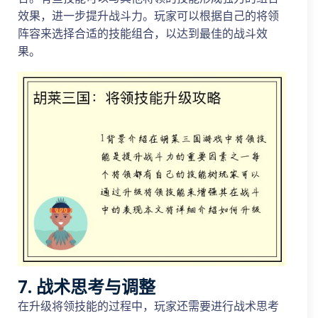
效果，进一步提升战斗力。玩家可以根据自己的将领
阵容来选择合适的技能组合，以达到最佳的战斗效
果。
7. 战术思考与调整
在升级将领技能的过程中，玩家还需要进行战术思考