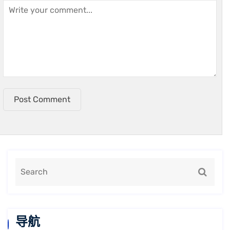
Post Comment
导航