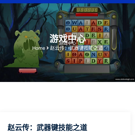
游戏中心
Home
赵云传：武器键技能之道
赵云传：武器键技能之道