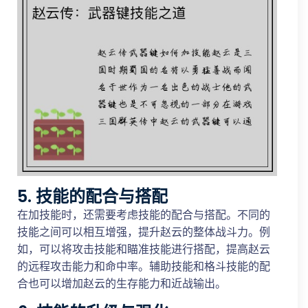
5. 技能的配合与搭配
在加技能时，还需要考虑技能的配合与搭配。不同的
技能之间可以相互增强，提升赵云的整体战斗力。例
如，可以将攻击技能和瞄准技能进行搭配，提高赵云
的远程攻击能力和命中率。辅助技能和格斗技能的配
合也可以增加赵云的生存能力和近战输出。