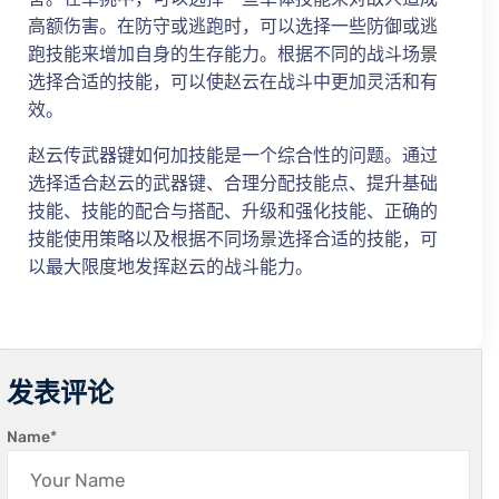
高额伤害。在防守或逃跑时，可以选择一些防御或逃
跑技能来增加自身的生存能力。根据不同的战斗场景
选择合适的技能，可以使赵云在战斗中更加灵活和有
效。
赵云传武器键如何加技能是一个综合性的问题。通过
选择适合赵云的武器键、合理分配技能点、提升基础
技能、技能的配合与搭配、升级和强化技能、正确的
技能使用策略以及根据不同场景选择合适的技能，可
以最大限度地发挥赵云的战斗能力。
发表评论
Name
*