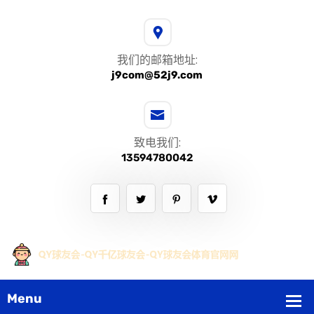
我们的邮箱地址:
j9com@52j9.com
致电我们:
13594780042