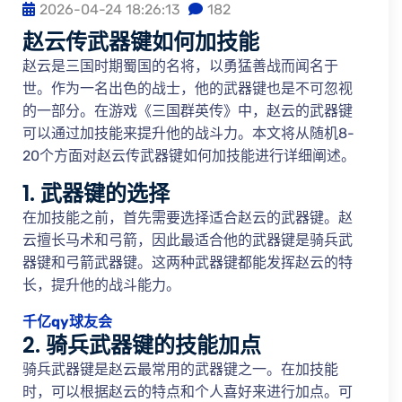
2026-04-24 18:26:13
182
赵云传武器键如何加技能
赵云是三国时期蜀国的名将，以勇猛善战而闻名于
世。作为一名出色的战士，他的武器键也是不可忽视
的一部分。在游戏《三国群英传》中，赵云的武器键
可以通过加技能来提升他的战斗力。本文将从随机8-
20个方面对赵云传武器键如何加技能进行详细阐述。
1. 武器键的选择
在加技能之前，首先需要选择适合赵云的武器键。赵
云擅长马术和弓箭，因此最适合他的武器键是骑兵武
器键和弓箭武器键。这两种武器键都能发挥赵云的特
长，提升他的战斗能力。
千亿qy球友会
2. 骑兵武器键的技能加点
骑兵武器键是赵云最常用的武器键之一。在加技能
时，可以根据赵云的特点和个人喜好来进行加点。可