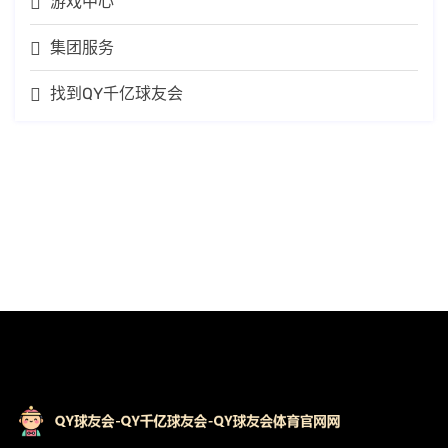
游戏中心
集团服务
找到QY千亿球友会