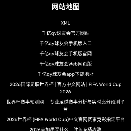
网站地图
XML
千亿qy球友会官方网站
千亿qy球友会手机版入口
千亿qy球友会手机版官网
千亿qy球友会Web网页版
千亿qy球友会app下载地址
2026国际足联世界杯 | 官方中文网站 | FIFA World Cup
2026
世界杯赛事预测网 — 专业足球赛事分析与实时比分预测平
台
2026世界杯 (FIFA World Cup)中文官网赛事竞彩指定平台
2026美加墨买什么丨胜负竞猜攻略