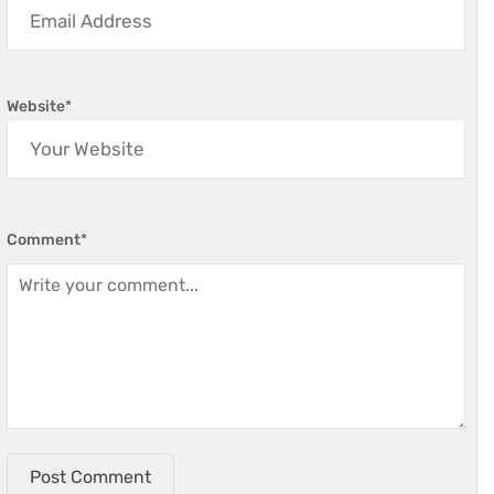
Website
*
Comment
*
Post Comment