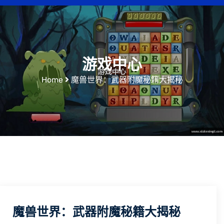
游戏中心
Home
魔兽世界：武器附魔秘籍大揭秘
魔兽世界：武器附魔秘籍大揭秘