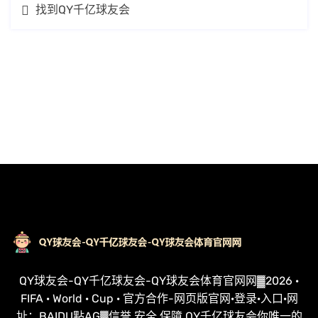
找到QY千亿球友会
QY球友会-QY千亿球友会-QY球友会体育官网网▓2026 ·
FIFA · World · Cup · 官方合作-网页版官网·登录·入口·网
址：BAIDU點AG▓信誉,安全,保障,QY千亿球友会你唯一的