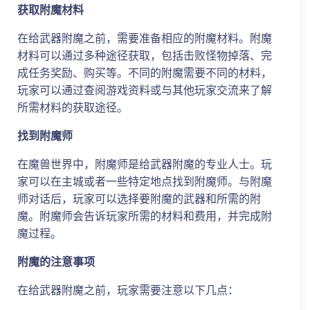
获取附魔材料
在给武器附魔之前，需要准备相应的附魔材料。附魔
材料可以通过多种途径获取，包括击败怪物掉落、完
成任务奖励、购买等。不同的附魔需要不同的材料，
玩家可以通过查阅游戏资料或与其他玩家交流来了解
所需材料的获取途径。
找到附魔师
在魔兽世界中，附魔师是给武器附魔的专业人士。玩
家可以在主城或者一些特定地点找到附魔师。与附魔
师对话后，玩家可以选择要附魔的武器和所需的附
魔。附魔师会告诉玩家所需的材料和费用，并完成附
魔过程。
附魔的注意事项
在给武器附魔之前，玩家需要注意以下几点：