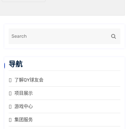
导航
了解QY球友会
项目展示
游戏中心
集团服务