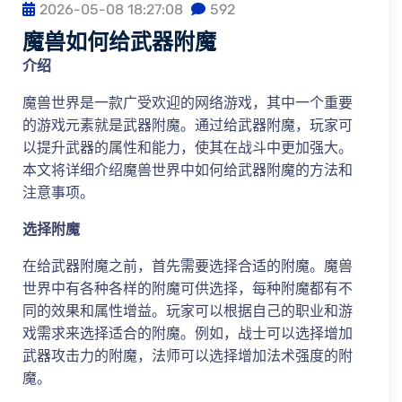
2026-05-08 18:27:08
592
魔兽如何给武器附魔
介绍
魔兽世界是一款广受欢迎的网络游戏，其中一个重要
的游戏元素就是武器附魔。通过给武器附魔，玩家可
以提升武器的属性和能力，使其在战斗中更加强大。
本文将详细介绍魔兽世界中如何给武器附魔的方法和
注意事项。
选择附魔
在给武器附魔之前，首先需要选择合适的附魔。魔兽
世界中有各种各样的附魔可供选择，每种附魔都有不
同的效果和属性增益。玩家可以根据自己的职业和游
戏需求来选择适合的附魔。例如，战士可以选择增加
武器攻击力的附魔，法师可以选择增加法术强度的附
魔。