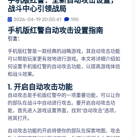
手机版红警：全新自动攻击设置，
战斗中心引领战局
2026-04-19 20:05:41
190
手机版红警自动攻击设置指南
引言：
手机版红警是一款经典的战略游戏，其自动攻击功能
可以帮助玩家更有效地进行游戏。本文将详细介绍如
何设置手机版红警的自动攻击功能，以提高游戏体验
和战斗效果。
1. 开启自动攻击功能
自动攻击是手机版红警中的一项重要功能，可以让你
的部队在战斗中自动进行攻击。要开启自动攻击功
能，首先进入游戏设置界面，找到“自动攻击”选项，
将其打开。
自动攻击功能的开启将使你的部队在探索地图、攻击