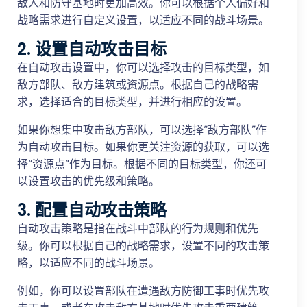
敌人和防守基地时更加高效。你可以根据个人偏好和
战略需求进行自定义设置，以适应不同的战斗场景。
2. 设置自动攻击目标
在自动攻击设置中，你可以选择攻击的目标类型，如
敌方部队、敌方建筑或资源点。根据自己的战略需
求，选择适合的目标类型，并进行相应的设置。
如果你想集中攻击敌方部队，可以选择“敌方部队”作
为自动攻击目标。如果你更关注资源的获取，可以选
择“资源点”作为目标。根据不同的目标类型，你还可
以设置攻击的优先级和策略。
3. 配置自动攻击策略
自动攻击策略是指在战斗中部队的行为规则和优先
级。你可以根据自己的战略需求，设置不同的攻击策
略，以适应不同的战斗场景。
例如，你可以设置部队在遭遇敌方防御工事时优先攻