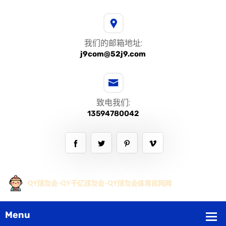
我们的邮箱地址:
j9com@52j9.com
致电我们:
13594780042