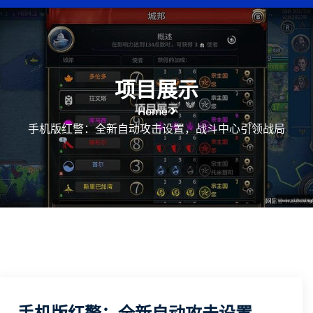
项目展示
Home
手机版红警：全新自动攻击设置，战斗中心引领战局