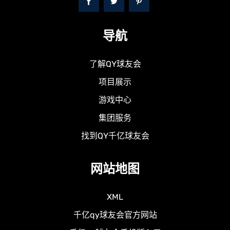
导航
了解QY球友会
项目展示
游戏中心
集团服务
找到QY千亿球友会
网站地图
XML
千亿qy球友会官方网站