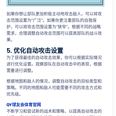
如果你想让部队更加积极主动地攻击敌人，可以将攻
击范围设置为“广泛”。如果你更注重部队的自我保
护，可以将攻击范围设置为“狭窄”。根据不同的战略
需求，合理调整自动攻击范围可以提高部队的战斗效
果。
5. 优化自动攻击设置
为了获得最佳的自动攻击效果，你可以根据实际情况
进行优化设置。观察部队在自动攻击中的表现，根据
需要进行调整。
根据地图和敌人的情况，调整自动攻击的目标类型和
策略。不同的地图和敌人可能需要不同的攻击方式和
优先级。
QY球友会体育官网
不断学习和尝试新的战术和策略，以提高自动攻击的