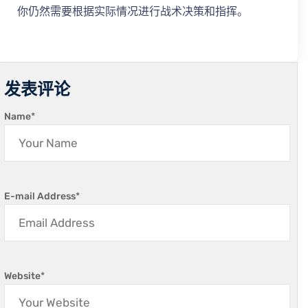
你仍然需要根据实际情况进行战术决策和指挥。
发表评论
Name
*
E-mail Address
*
Website
*