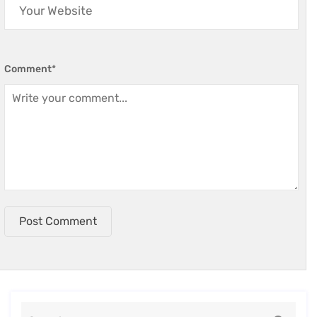
Comment
*
Post Comment