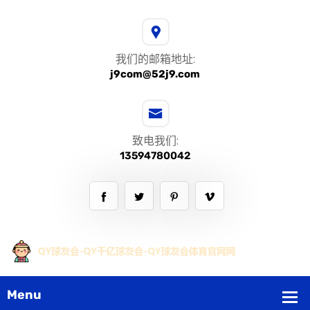
我们的邮箱地址:
j9com@52j9.com
致电我们:
13594780042