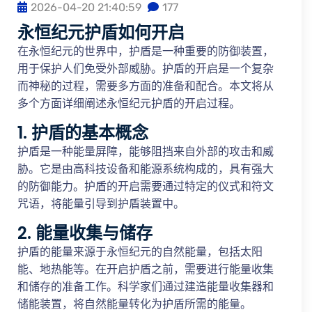
2026-04-20 21:40:59
177
永恒纪元护盾如何开启
在永恒纪元的世界中，护盾是一种重要的防御装置，
用于保护人们免受外部威胁。护盾的开启是一个复杂
而神秘的过程，需要多方面的准备和配合。本文将从
多个方面详细阐述永恒纪元护盾的开启过程。
1. 护盾的基本概念
护盾是一种能量屏障，能够阻挡来自外部的攻击和威
胁。它是由高科技设备和能源系统构成的，具有强大
的防御能力。护盾的开启需要通过特定的仪式和符文
咒语，将能量引导到护盾装置中。
2. 能量收集与储存
护盾的能量来源于永恒纪元的自然能量，包括太阳
能、地热能等。在开启护盾之前，需要进行能量收集
和储存的准备工作。科学家们通过建造能量收集器和
储能装置，将自然能量转化为护盾所需的能量。