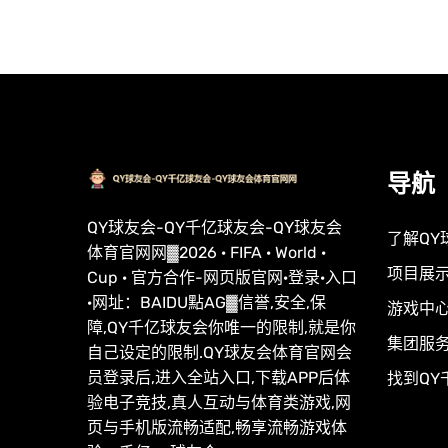
导航
QY球友会-QY千亿球友会-QY球友会
了解QY
体育官网网▓2026 · FIFA · World ·
项目展
Cup · 官方合作-网页版官网·登录·入口
·网址：BAIDU點AG▓信誉,安全,保
游戏中
障,QY千亿球友会你唯一的限制,就是你
集团服
自己设定的限制.QY球友会体育官网会
员登录后,进入全站入口,下载APP后体
找到QY
验电子竞技,真人互动与体育类游戏,网
页与手机版流畅适配,畅享流畅游戏体