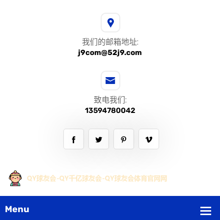
我们的邮箱地址:
j9com@52j9.com
致电我们:
13594780042