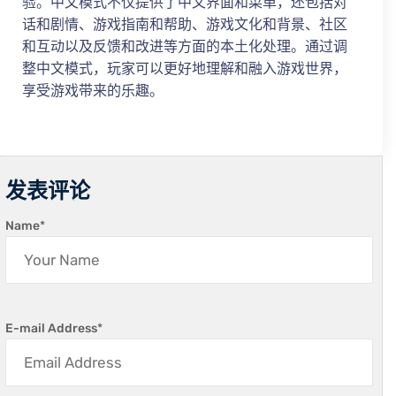
验。中文模式不仅提供了中文界面和菜单，还包括对
话和剧情、游戏指南和帮助、游戏文化和背景、社区
和互动以及反馈和改进等方面的本土化处理。通过调
整中文模式，玩家可以更好地理解和融入游戏世界，
享受游戏带来的乐趣。
发表评论
Name
*
E-mail Address
*