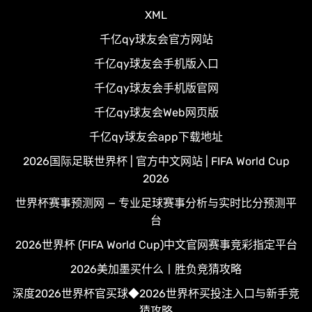
XML
千亿qy球友会官方网站
千亿qy球友会手机版入口
千亿qy球友会手机版官网
千亿qy球友会Web网页版
千亿qy球友会app下载地址
2026国际足联世界杯 | 官方中文网站 | FIFA World Cup
2026
世界杯赛事预测网 — 专业足球赛事分析与实时比分预测平
台
2026世界杯 (FIFA World Cup)中文官网赛事竞彩指定平台
2026美加墨买什么丨胜负竞猜攻略
深度2026世界杯官买球◆2026世界杯买投注入口与新手竞
猜攻略