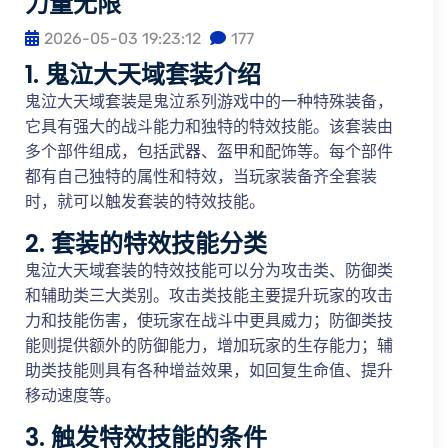
力量无限
2026-05-03 19:23:12
177
1. 鬼泣大天域套装介绍
鬼泣大天域套装是鬼泣系列游戏中的一种特殊装备，
它具有强大的战斗能力和独特的特效技能。该套装由
多个部件组成，包括武器、盔甲和配饰等。每个部件
都有自己独特的属性和特效，当玩家装备齐全套装
时，就可以触发套装的特效技能。
2. 套装的特效技能分类
鬼泣大天域套装的特效技能可以分为攻击类、防御类
和辅助类三大类别。攻击类技能主要提升玩家的攻击
力和技能伤害，使玩家在战斗中更具威力；防御类技
能则提供额外的防御能力，增加玩家的生存能力；辅
助类技能则具有各种增益效果，如回复生命值、提升
移动速度等。
3. 触发特效技能的条件