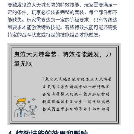
要触发鬼泣大天域套装的特效技能，玩家需要满足一
定的条件。玩家必须装备完整的套装，每个部件都不
能缺失。玩家需要达到一定的等级要求，只有等级达
到要求才能激活特效技能。有些特效技能可能还需要
特定的战斗状态或特定的技能组合才能触发。