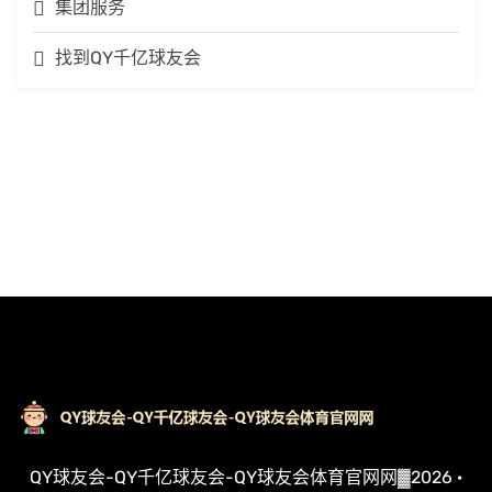
集团服务
找到QY千亿球友会
QY球友会-QY千亿球友会-QY球友会体育官网网▓2026 ·