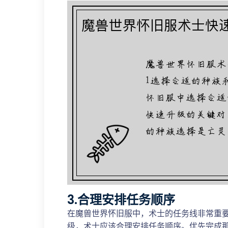
3.合理安排任务顺序
在魔兽世界怀旧服中，术士的任务线非常重
级，术士应该合理安排任务顺序。优先完成