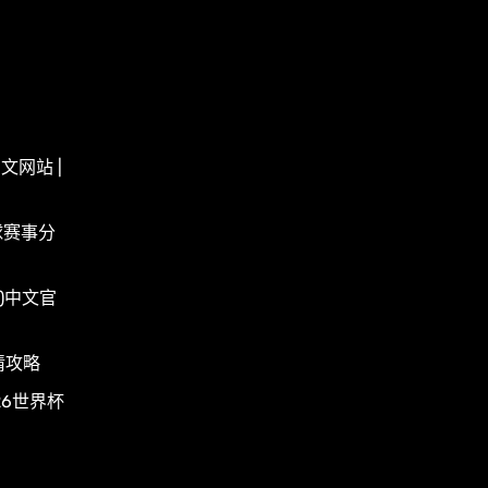
文网站 |
球赛事分
up)中文官
猜攻略
26世界杯