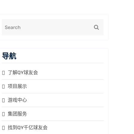
导航
了解QY球友会
项目展示
游戏中心
集团服务
找到QY千亿球友会