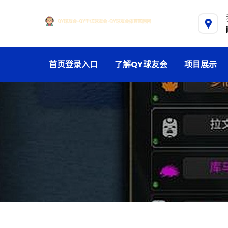
首页登录入口
了解QY球友会
项目展示