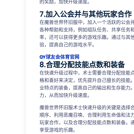
的奖励，加快升级速度。
7.加入公会并与其他玩家合作
在魔兽世界怀旧服中，加入一个活跃的公会
各种帮助和支持，例如组队任务、共享任务
率，还可以获得更多的游戏乐趣。通过与其
验，提高自己的游戏水平。
QY球友会体育官网
8.合理分配技能点数和装备
在快速升级过程中，术士需要合理分配技能
格和喜好来决定，优先提升自己擅长的技能
业特点的装备，提高自己的输出和生存能力
力，从而加快升级速度。
魔兽世界怀旧服术士快速升级的关键是选择
顺序、利用恶魔召唤、合理利用生命值和法力
玩家合作，以及合理分配技能点数和装备。
享受游戏的乐趣。