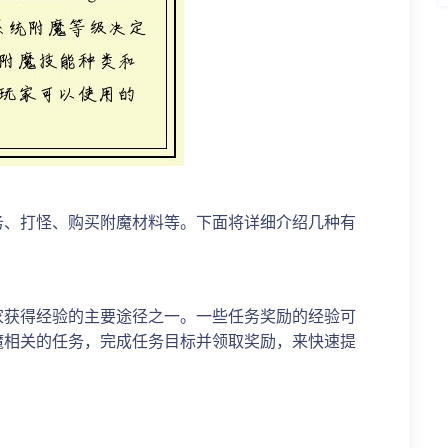
务、打怪、购买附魔材料等。下面将详细介绍几种有
家获得经验的主要途径之一。一些任务奖励的经验可
魔相关的任务，完成任务目标并领取奖励，来快速提