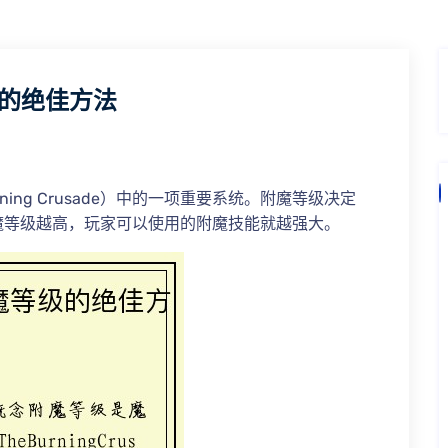
级的绝佳方法
ning Crusade）中的一项重要系统。附魔等级决定
魔等级越高，玩家可以使用的附魔技能就越强大。