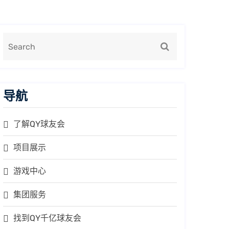
导航
了解QY球友会
项目展示
游戏中心
集团服务
找到QY千亿球友会