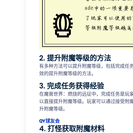
2. 提升附魔等级的方法
有多种方法可以提升附魔等级，包括完成任
效的提升附魔等级的方法。
3. 完成任务获得经验
在魔兽世界：燃烧的远征中，完成任务是玩
以直接提升附魔等级。玩家可以通过接受附
升附魔等级。
QY球友会
4. 打怪获取附魔材料