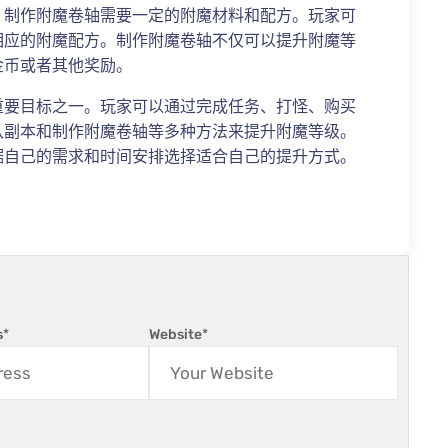
。制作附魔卷轴需要一定的附魔材料和配方。玩家可
相应的附魔配方。制作附魔卷轴不仅可以提升附魔等
金币或者其他奖励。
重要目标之一。玩家可以通过完成任务、打怪、购买
队副本和制作附魔卷轴等多种方法来提升附魔等级。
据自己的需求和时间安排选择适合自己的提升方式。
s
*
Website
*