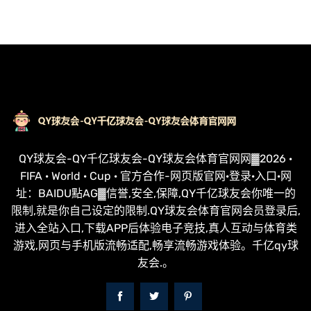
QY球友会-QY千亿球友会-QY球友会体育官网网▓2026 ·
FIFA · World · Cup · 官方合作-网页版官网·登录·入口·网
址：BAIDU點AG▓信誉,安全,保障,QY千亿球友会你唯一的
限制,就是你自己设定的限制.QY球友会体育官网会员登录后,
进入全站入口,下载APP后体验电子竞技,真人互动与体育类
游戏,网页与手机版流畅适配,畅享流畅游戏体验。千亿qy球
友会.。