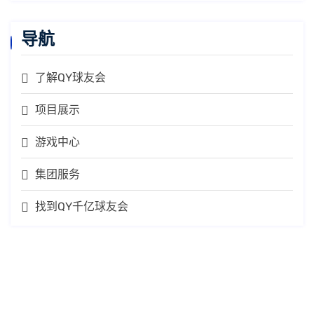
导航
了解QY球友会
项目展示
游戏中心
集团服务
找到QY千亿球友会