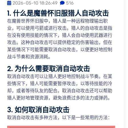
2026-05-10 18:26:49
516
1. 什么是魔兽怀旧服猎人自动攻击
在魔兽世界怀旧服中，猎人是一种远程物理输出职
业，可以使用弓箭或进行攻击。猎人的自动攻击是指
在没有使用技能的情况下，猎人会自动使用武器进行
攻击。这种自动攻击可以提供稳定的伤害输出，但在
某些情况下可能需要取消自动攻击，以便更好地控制
战斗节奏和资源消耗。
2. 为什么需要取消自动攻击
取消自动攻击可以让猎人更好地控制战斗节奏。在某
些情况下，猎人可能需要暂停攻击，以等待技能的冷
却，或者等待队友的配合。取消自动攻击还可以帮助
猎人更好地管理资源，避免浪费过多的法力或弹药。
3. 如何取消自动攻击
取消自动攻击有多种方法，以下是一些常用的方法：